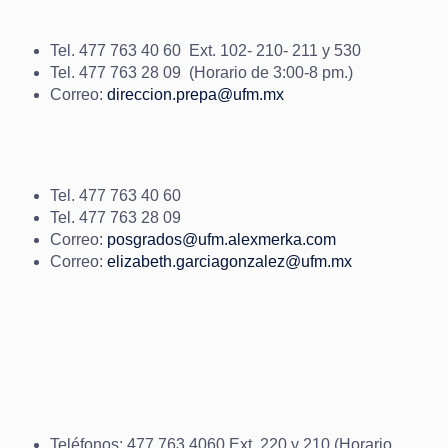
PREPARATORIA UFM
Tel. 477 763 40 60 Ext. 102- 210- 211 y 530
Tel. 477 763 28 09 (Horario de 3:00-8 pm.)
Correo:
direccion.prepa@ufm.mx
POSGRADOS UFM
Tel. 477 763 40 60
Tel. 477 763 28 09
Correo:
posgrados@ufm.alexmerka.com
Correo:
elizabeth.garciagonzalez@ufm.mx
DEPARTAMENTO DE
VINCULACIÓN Y
PROMOCIÓN
Teléfonos: 477 763 4060 Ext. 220 y 210 (Horario